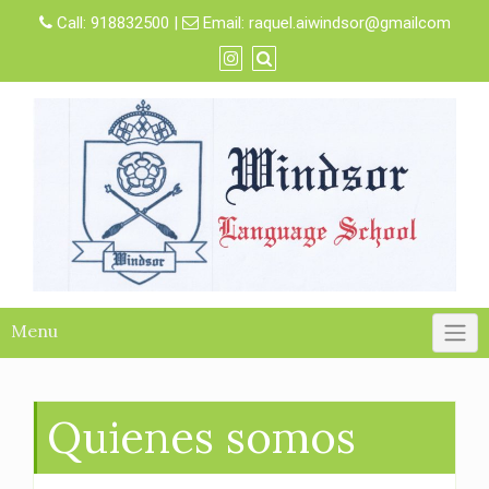
Skip
Call:
918832500
|
Email:
raquel.aiwindsor@gmailcom
to
content
Menu
Quienes somos