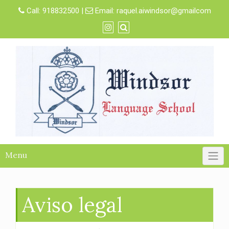
Skip
Call:
918832500
|
Email:
raquel.aiwindsor@gmailcom
to
content
Menu
Aviso legal